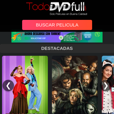
DESTACADAS
❮
❯