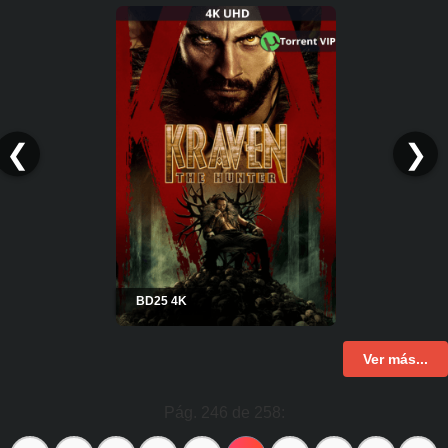
❮
❯
BD25 4K
Ver más...
Pág. 246 de 258: