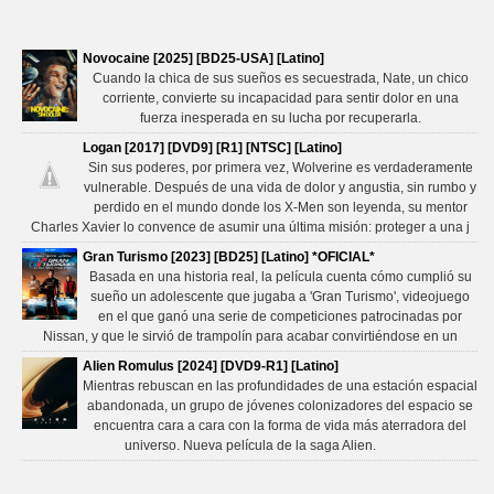
Novocaine [2025] [BD25-USA] [Latino]
Cuando la chica de sus sueños es secuestrada, Nate, un chico
corriente, convierte su incapacidad para sentir dolor en una
fuerza inesperada en su lucha por recuperarla.
Logan [2017] [DVD9] [R1] [NTSC] [Latino]
Sin sus poderes, por primera vez, Wolverine es verdaderamente
vulnerable. Después de una vida de dolor y angustia, sin rumbo y
perdido en el mundo donde los X-Men son leyenda, su mentor
Charles Xavier lo convence de asumir una última misión: proteger a una j
Gran Turismo [2023] [BD25] [Latino] *OFICIAL*
Basada en una historia real, la película cuenta cómo cumplió su
sueño un adolescente que jugaba a 'Gran Turismo', videojuego
en el que ganó una serie de competiciones patrocinadas por
Nissan, y que le sirvió de trampolín para acabar convirtiéndose en un
Alien Romulus [2024] [DVD9-R1] [Latino]
Mientras rebuscan en las profundidades de una estación espacial
abandonada, un grupo de jóvenes colonizadores del espacio se
encuentra cara a cara con la forma de vida más aterradora del
universo. Nueva película de la saga Alien.