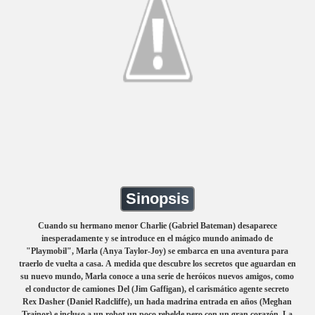
Sinopsis
Cuando su hermano menor Charlie (Gabriel Bateman) desaparece
inesperadamente y se introduce en el mágico mundo animado de
"Playmobil", Marla (Anya Taylor-Joy) se embarca en una aventura para
traerlo de vuelta a casa. A medida que descubre los secretos que aguardan en
su nuevo mundo, Marla conoce a una serie de heróicos nuevos amigos, como
el conductor de camiones Del (Jim Gaffigan), el carismático agente secreto
Rex Dasher (Daniel Radcliffe), un hada madrina entrada en años (Meghan
Trainor) e incluso a un robot un poco rebelde pero con un gran corazón. La