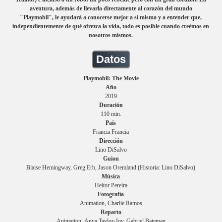
aventura, además de llevarla directamente al corazón del mundo
"Playmobil", le ayudará a conocerse mejor a sí misma y a entender que,
independientemente de qué ofrezca la vida, todo es posible cuando creémos en
nosotros mismos.
Datos
Playmobil: The Movie
Año
2019
Duración
110 min.
País
Francia Francia
Dirección
Lino DiSalvo
Guion
Blaise Hemingway, Greg Erb, Jason Oremland (Historia: Lino DiSalvo)
Música
Heitor Pereira
Fotografía
Animation, Charlie Ramos
Reparto
Animation, Anya Taylor-Joy, Gabriel Bateman