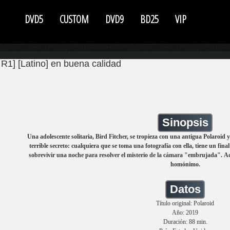
DVD5
CUSTOM
DVD9
BD25
VIP
R1] [Latino] en buena calidad
Sinopsis
Una adolescente solitaria, Bird Fitcher, se tropieza con una antigua Polaroid
terrible secreto: cualquiera que se toma una fotografía con ella, tiene un fina
sobrevivir una noche para resolver el misterio de la cámara "embrujada". A
homónimo.
Datos
Título original: Polaroid
Año: 2019
Duración: 88 min.