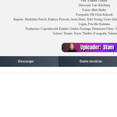
País: Estados Unidos
Dirección: Lars Klevberg
Guion: Blair Butler
Fotografía: Pål Ulvik Rokseth
Reparto: Madelaine Petsch, Kathryn Prescott, Javier Botet, Tyler Young, Grace Zab
Logan, Priscilla Quintana
Productora: Coproducción Estados Unidos-Noruega; Dimension Films / El
Género: Drama. Terror. Thriller | Fotografía. Sobre
Descargar
Datos tecnicos