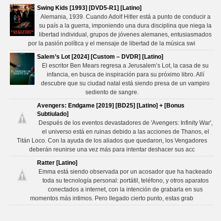
Swing Kids [1993] [DVD5-R1] [Latino]
Alemania, 1939. Cuando Adolf Hitler está a punto de conducir a
su país a la guerra, imponiendo una dura disciplina que niega la
libertad individual, grupos de jóvenes alemanes, entusiasmados
por la pasión política y el mensaje de libertad de la música swi
Salem’s Lot [2024] [Custom – DVDR] [Latino]
El escritor Ben Mears regresa a Jerusalem’s Lot, la casa de su
infancia, en busca de inspiración para su próximo libro. Allí
descubre que su ciudad natal está siendo presa de un vampiro
sediento de sangre.
Avengers: Endgame [2019] [BD25] [Latino] + [Bonus
Subtiulado]
Después de los eventos devastadores de 'Avengers: Infinity War',
el universo está en ruinas debido a las acciones de Thanos, el
Titán Loco. Con la ayuda de los aliados que quedaron, los Vengadores
deberán reunirse una vez más para intentar deshacer sus acc
Ratter [Latino]
Emma está siendo observada por un acosador que ha hackeado
toda su tecnología personal: portátil, teléfono, y otros aparatos
conectados a internet, con la intención de grabarla en sus
momentos más intimos. Pero llegado cierto punto, estas grab