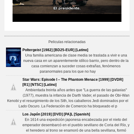
Peliculas relacionadas
Poltergeist [1982] [BD25-EUR] [Latino]
Una familia americana de clase media se traslada a vivir e una
nueva casa en un aparentemente idílico barrio, pero dentro de la
casa comienzan a suceder cosas extrañas, fenómenos
paranormales para los que no hay
Star Wars: Episode I – The Phantom Menace [1999] [DVDR]
[R1] [NTSC] [Latino]
Ambientada treinta años antes que "La guerra de las galaxias"
(1977), muestra la infancia de Darth Vader, el pasado de Obi-Wan
Kenobi y el resurgimiento de los Sith, los caballeros Jedi dominados por el
Lado Oscuro. La Federación de Comercio ha bloqueado el p
Los Japón [2019] [DVD] [PA]L [Spanish]
En 1614 una expedición japonesa encabezada por el nieto del
emperador desembarcó en el pueblo sevillano de Coria del Río, y
el heredero al trono se enamoró de una bella sevillana, formó