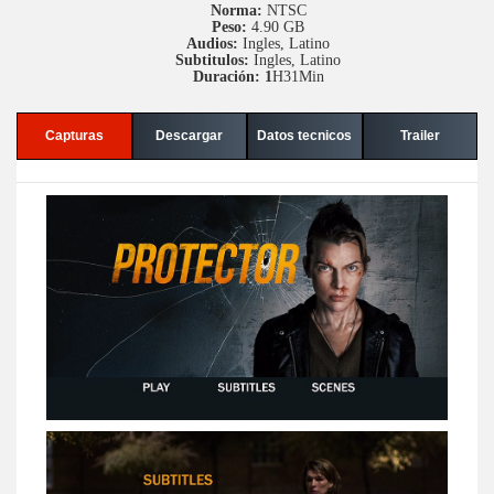
Norma:
NTSC
Peso:
4.90 GB
Audios:
Ingles, Latino
Subtitulos:
Ingles, Latino
Duración: 1
H31Min
Capturas
Descargar
Datos tecnicos
Trailer