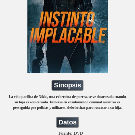
Sinopsis
La vida pacífica de Nikki, una exheroína de guerra, se ve destrozada cuando
su hija es secuestrada. Inmersa en el submundo criminal mientras es
perseguida por policías y militares, debe luchar para rescatar a su hija.
Datos
Fuente:
DVD