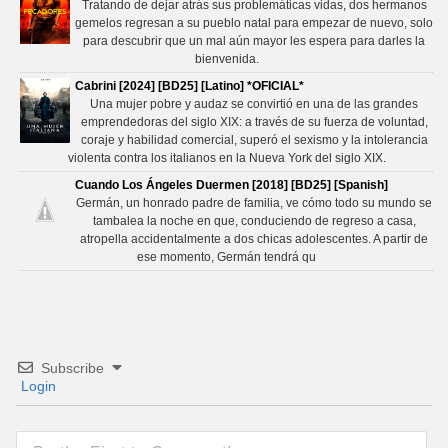
Tratando de dejar atrás sus problemáticas vidas, dos hermanos
gemelos regresan a su pueblo natal para empezar de nuevo, solo
para descubrir que un mal aún mayor les espera para darles la
bienvenida.
Cabrini [2024] [BD25] [Latino] *OFICIAL*
Una mujer pobre y audaz se convirtió en una de las grandes
emprendedoras del siglo XIX: a través de su fuerza de voluntad,
coraje y habilidad comercial, superó el sexismo y la intolerancia
violenta contra los italianos en la Nueva York del siglo XIX.
Cuando Los Ángeles Duermen [2018] [BD25] [Spanish]
Germán, un honrado padre de familia, ve cómo todo su mundo se
tambalea la noche en que, conduciendo de regreso a casa,
atropella accidentalmente a dos chicas adolescentes. A partir de
ese momento, Germán tendrá qu
Subscribe
Login