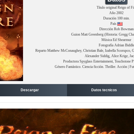
Título original Reign of Fi
Año 2002
Duración 100 min.
País
Dirección Rob Bowman
Guion Matt Greenberg (Historia: Gregg Cha
Música Ed Shearmur
Fotografía Adrian Biddl
Reparto Matthew McConaughey, Christian Bale, Izabella Scorupco, G
Alexander Siddig, Alice Krige, Ja
Productora Spyglass Entertainment, Touchstone 
Género Fantástico. Ciencia ficción. Thriller. Acción | F
Descargar
Datos tecnicos