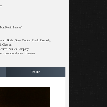
re
bot, Kevin Peterka)
e
erard Butler, Scott Moutter, David Kennedy,
ck Gleeson
Pictures, Zanuck Company
uturo postapocalíptico. Dragones
Trailer