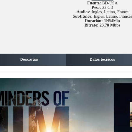
Fuente:
BD-USA
Peso:
22 GB
Audios:
Ingles, Latino, France
Subtitulos:
Ingles, Latino, Frances
Duración: 1
H54Min
Bitrate: 23.78 Mbps
Descargar
Datos tecnicos