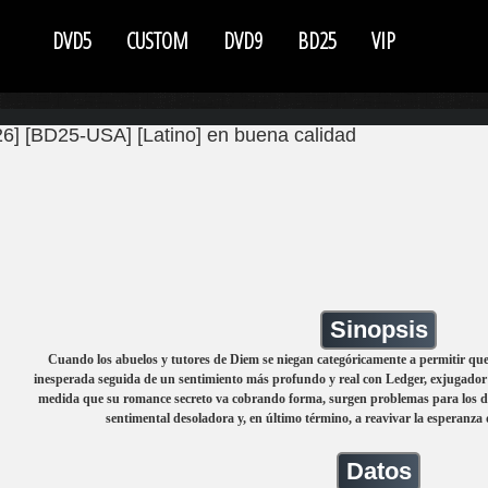
DVD5
CUSTOM
DVD9
BD25
VIP
6] [BD25-USA] [Latino] en buena calidad
Sinopsis
Cuando los abuelos y tutores de Diem se niegan categóricamente a permitir q
inesperada seguida de un sentimiento más profundo y real con Ledger, exjugador 
medida que su romance secreto va cobrando forma, surgen problemas para los do
sentimental desoladora y, en último término, a reavivar la esperanz
Datos