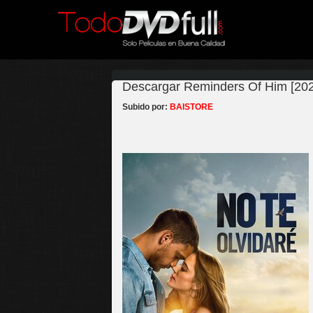
Descargar Reminders Of Him [202
Subido por:
BAISTORE