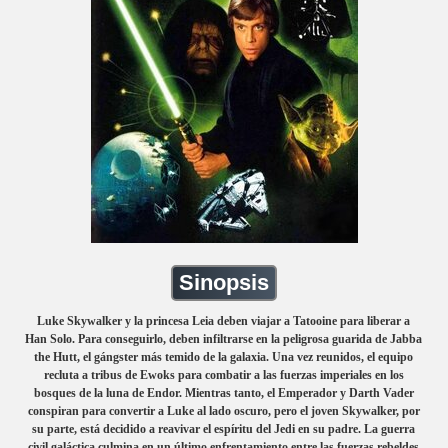
Sinopsis
Luke Skywalker y la princesa Leia deben viajar a Tatooine para liberar a
Han Solo. Para conseguirlo, deben infiltrarse en la peligrosa guarida de Jabba
the Hutt, el gángster más temido de la galaxia. Una vez reunidos, el equipo
recluta a tribus de Ewoks para combatir a las fuerzas imperiales en los
bosques de la luna de Endor. Mientras tanto, el Emperador y Darth Vader
conspiran para convertir a Luke al lado oscuro, pero el joven Skywalker, por
su parte, está decidido a reavivar el espíritu del Jedi en su padre. La guerra
civil galáctica culmina en un último enfrentamiento entre las fuerzas rebeldes