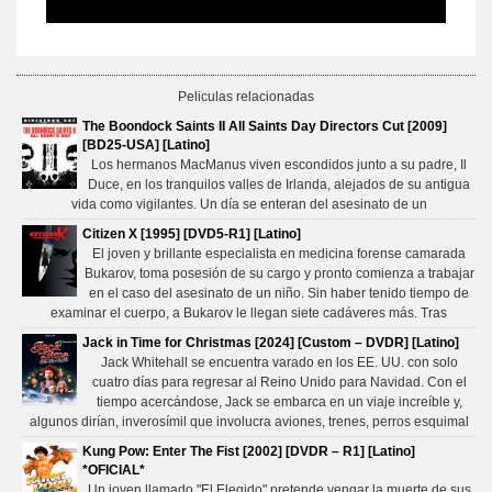
Peliculas relacionadas
The Boondock Saints II All Saints Day Directors Cut [2009]
[BD25-USA] [Latino]
Los hermanos MacManus viven escondidos junto a su padre, Il
Duce, en los tranquilos valles de Irlanda, alejados de su antigua
vida como vigilantes. Un día se enteran del asesinato de un
Citizen X [1995] [DVD5-R1] [Latino]
El joven y brillante especialista en medicina forense camarada
Bukarov, toma posesión de su cargo y pronto comienza a trabajar
en el caso del asesinato de un niño. Sin haber tenido tiempo de
examinar el cuerpo, a Bukarov le llegan siete cadáveres más. Tras
Jack in Time for Christmas [2024] [Custom – DVDR] [Latino]
Jack Whitehall se encuentra varado en los EE. UU. con solo
cuatro días para regresar al Reino Unido para Navidad. Con el
tiempo acercándose, Jack se embarca en un viaje increíble y,
algunos dirían, inverosímil que involucra aviones, trenes, perros esquimal
Kung Pow: Enter The Fist [2002] [DVDR – R1] [Latino]
*OFICIAL*
Un joven llamado "El Elegido" pretende vengar la muerte de sus