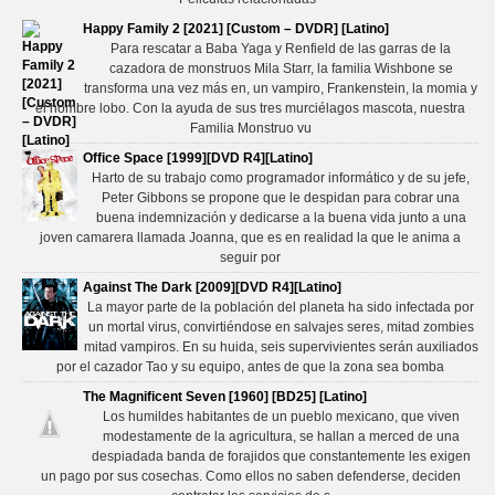
Happy Family 2 [2021] [Custom – DVDR] [Latino]
Para rescatar a Baba Yaga y Renfield de las garras de la
cazadora de monstruos Mila Starr, la familia Wishbone se
transforma una vez más en, un vampiro, Frankenstein, la momia y
el hombre lobo. Con la ayuda de sus tres murciélagos mascota, nuestra
Familia Monstruo vu
Office Space [1999][DVD R4][Latino]
Harto de su trabajo como programador informático y de su jefe,
Peter Gibbons se propone que le despidan para cobrar una
buena indemnización y dedicarse a la buena vida junto a una
joven camarera llamada Joanna, que es en realidad la que le anima a
seguir por
Against The Dark [2009][DVD R4][Latino]
La mayor parte de la población del planeta ha sido infectada por
un mortal virus, convirtiéndose en salvajes seres, mitad zombies
mitad vampiros. En su huida, seis supervivientes serán auxiliados
por el cazador Tao y su equipo, antes de que la zona sea bomba
The Magnificent Seven [1960] [BD25] [Latino]
Los humildes habitantes de un pueblo mexicano, que viven
modestamente de la agricultura, se hallan a merced de una
despiadada banda de forajidos que constantemente les exigen
un pago por sus cosechas. Como ellos no saben defenderse, deciden