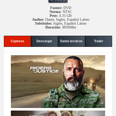
Fuente:
DVD
Norma:
NTSC
Peso:
4.35 GB
Audios:
Danés, Ingles, Español Latino
Subtitulos:
Ingles, Español Latino
Duración: 1
H56Min
Capturas
Descargar
Datos tecnicos
Trailer