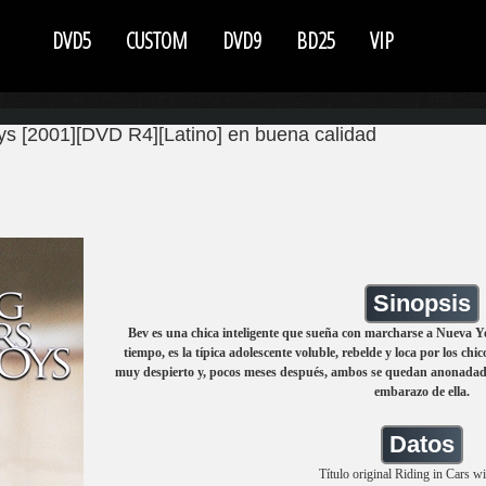
DVD5
CUSTOM
DVD9
BD25
VIP
ys [2001][DVD R4][Latino] en buena calidad
Sinopsis
Bev es una chica inteligente que sueña con marcharse a Nueva Yor
tiempo, es la típica adolescente voluble, rebelde y loca por los chi
muy despierto y, pocos meses después, ambos se quedan anonadados
embarazo de ella.
Datos
Título original Riding in Cars w