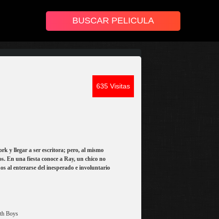
635 Visitas
k y llegar a ser escritora; pero, al mismo
cos. En una fiesta conoce a Ray, un chico no
 al enterarse del inesperado e involuntario
ith Boys