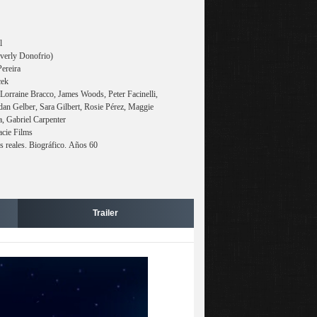
l
erly Donofrio)
ereira
cek
orraine Bracco, James Woods, Peter Facinelli,
n Gelber, Sara Gilbert, Rosie Pérez, Maggie
, Gabriel Carpenter
acie Films
reales. Biográfico. Años 60
Trailer