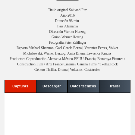
Título original Salt and Fire
Año 2016
Duración 98 min.
País Alemania
Dirección Werner Herzog
Guion Werner Herzog
Fotografía Peter Zeitlinger
Reparto Michael Shannon, Gael García Bernal, Veronica Ferres, Volker
Michalowski, Werner Herzog, Anita Briem, Lawrence Krauss
Productora Coproducción Alemania-México-EEUU-Francia; Benaroya Pictures /
Construction Film / Arte France Cinéma / Canana Films / Skellig Rock
Género Thriller. Drama | Volcanes. Catástrofes
Capturas
Descargar
Datos tecnicos
Trailer