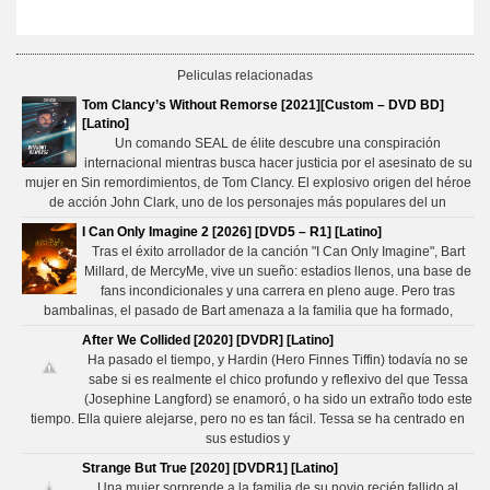
Peliculas relacionadas
Tom Clancy’s Without Remorse [2021][Custom – DVD BD]
[Latino]
Un comando SEAL de élite descubre una conspiración
internacional mientras busca hacer justicia por el asesinato de su
mujer en Sin remordimientos, de Tom Clancy. El explosivo origen del héroe
de acción John Clark, uno de los personajes más populares del un
I Can Only Imagine 2 [2026] [DVD5 – R1] [Latino]
Tras el éxito arrollador de la canción "I Can Only Imagine", Bart
Millard, de MercyMe, vive un sueño: estadios llenos, una base de
fans incondicionales y una carrera en pleno auge. Pero tras
bambalinas, el pasado de Bart amenaza a la familia que ha formado,
After We Collided [2020] [DVDR] [Latino]
Ha pasado el tiempo, y Hardin (Hero Finnes Tiffin) todavía no se
sabe si es realmente el chico profundo y reflexivo del que Tessa
(Josephine Langford) se enamoró, o ha sido un extraño todo este
tiempo. Ella quiere alejarse, pero no es tan fácil. Tessa se ha centrado en
sus estudios y
Strange But True [2020] [DVDR1] [Latino]
Una mujer sorprende a la familia de su novio recién fallido al