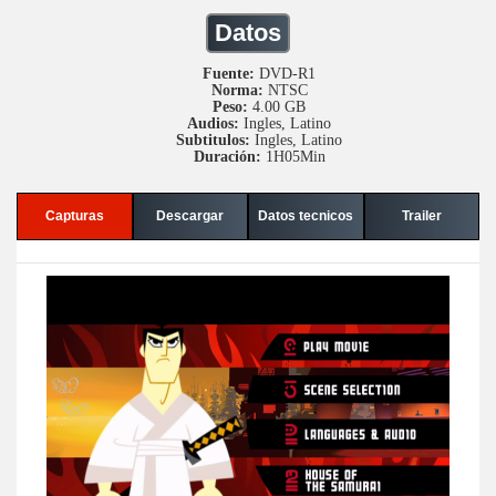
Datos
Fuente:
DVD-R1
Norma:
NTSC
Peso:
4.00 GB
Audios:
Ingles, Latino
Subtitulos:
Ingles, Latino
Duración:
1H05Min
Capturas
Descargar
Datos tecnicos
Trailer