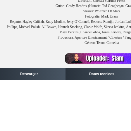
Dirección: Chelsea Stardust Peters
Guion: Grady Hendrix (Historia: Ted Geoghegan, Gra
Música: Wolfmen Of Mars
Fotografía: Mark Evans
Reparto: Hayley Griffith, Ruby Modine, Jerry O’Connell, Rebecca Romijn, Jordan La
Phillips, Michael Polish, AJ Bowen, Hannah Stocking, Clarke Wolfe, Skeeta Jenkins, Aa
Maya Perkins, Chance Gibbs, Jonas Lerway, Rang
Productora: Aperture Entertainment / Cinestate / Fan
Género: Terror. Comedia
Descargar
Datos tecnicos