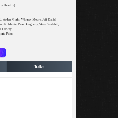
dy Hendrix)
dd, Arden Myrin, Whitney Moore, Jeff Daniel
ron N. Martin, Pam Dougherty, Steve Stodghill,
er Lerway
goria Films
Trailer