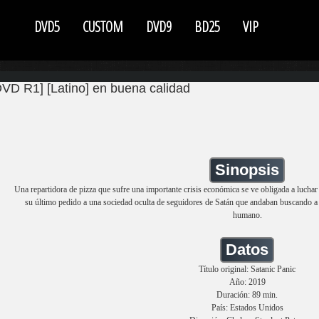
DVD5
CUSTOM
DVD9
BD25
VIP
DVD R1] [Latino] en buena calidad
Sinopsis
Una repartidora de pizza que sufre una importante crisis económica se ve obligada a luchar
su último pedido a una sociedad oculta de seguidores de Satán que andaban buscando a un
humano.
Datos
Título original: Satanic Panic
Año: 2019
Duración: 89 min.
País: Estados Unidos