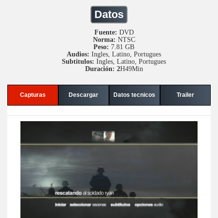
Datos
Fuente:
DVD
Norma:
NTSC
Peso:
7.81 GB
Audios:
Ingles, Latino, Portugues
Subtitulos:
Ingles, Latino, Portugues
Duración: 2
H49Min
Capturas
Descargar
Datos tecnicos
Trailer