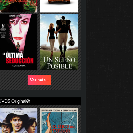
Ver más...
DVD5 Original💿