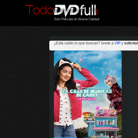
hola1
¿Está caído lo que buscas? únete a
VIP
y
solicitalo