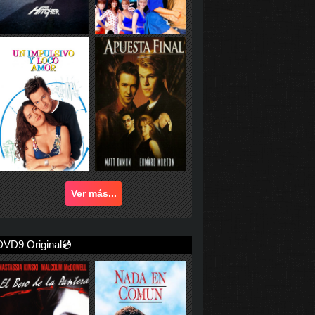
Ver más...
DVD9 Original💿