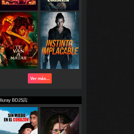
Ver más...
Bluray BD25📀