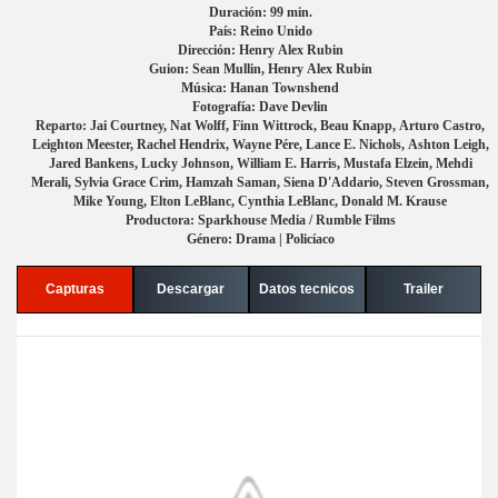
Duración: 99 min.
País: Reino Unido
Dirección: Henry Alex Rubin
Guion: Sean Mullin, Henry Alex Rubin
Música: Hanan Townshend
Fotografía: Dave Devlin
Reparto: Jai Courtney, Nat Wolff, Finn Wittrock, Beau Knapp, Arturo Castro,
Leighton Meester, Rachel Hendrix, Wayne Pére, Lance E. Nichols, Ashton Leigh,
Jared Bankens, Lucky Johnson, William E. Harris, Mustafa Elzein, Mehdi
Merali, Sylvia Grace Crim, Hamzah Saman, Siena D'Addario, Steven Grossman,
Mike Young, Elton LeBlanc, Cynthia LeBlanc, Donald M. Krause
Productora: Sparkhouse Media / Rumble Films
Género: Drama | Policíaco
Capturas
Descargar
Datos tecnicos
Trailer