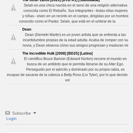
The Other Lamb [2020] [DVD R1] [Subtitulada]
Selah es una chica nacida en el seno de una religión alternativa
conocida como El Rebaño. Sus integrantes –todas ellas mujeres
y niñas– viven en un recinto en el campo, dirigidas por un hombre
conocido como el Pastor. Selah, que está en el umbral de la
Dean
Dean (Demetri Martin) es un joven artista que se enfrenta a las
incertidumbre propias de la edad adulta. Acaba de romper con su
novia, y Dean observa cómo sus amigos progresan y maduran mi
The Incredible Hulk [2008] [BD25] [Latino]
El científico Bruce Banner (Edward Norton) recorre el mundo en
busca de un antídoto que le permita librarse de su Alter Ego.
Perseguido por el ejército y dominado por su propia rabia, es
incapaz de sacarse de la cabeza a Betty Ross (Liv Tyler), por lo que decide
vol
Subscribe
Login