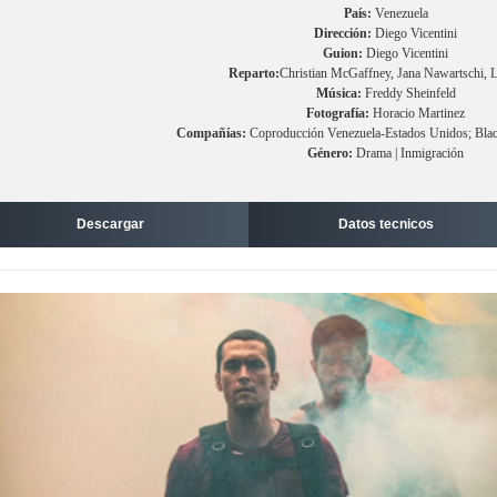
País:
Venezuela
Dirección:
Diego Vicentini
Guion:
Diego Vicentini
Reparto:
Christian McGaffney, Jana Nawartschi, L
Música:
Freddy Sheinfeld
Fotografía:
Horacio Martinez
Compañías:
Coproducción Venezuela-Estados Unidos; Blac
Género:
Drama | Inmigración
Descargar
Datos tecnicos