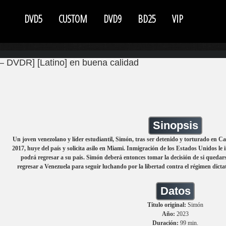
DVD5
CUSTOM
DVD9
BD25
VIP
– DVDR] [Latino] en buena calidad
Sinopsis
Un joven venezolano y líder estudiantil, Simón, tras ser detenido y torturado en C
2017, huye del país y solicita asilo en Miami. Inmigración de los Estados Unidos le 
podrá regresar a su país. Simón deberá entonces tomar la decisión de si queda
regresar a Venezuela para seguir luchando por la libertad contra el régimen dicta
Datos
Título original:
Simón
Año:
2023
Duración:
99 min.