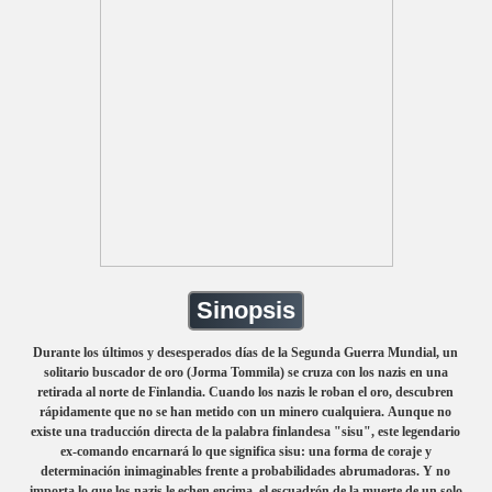
Sinopsis
Durante los últimos y desesperados días de la Segunda Guerra Mundial, un
solitario buscador de oro (Jorma Tommila) se cruza con los nazis en una
retirada al norte de Finlandia. Cuando los nazis le roban el oro, descubren
rápidamente que no se han metido con un minero cualquiera. Aunque no
existe una traducción directa de la palabra finlandesa "sisu", este legendario
ex-comando encarnará lo que significa sisu: una forma de coraje y
determinación inimaginables frente a probabilidades abrumadoras. Y no
importa lo que los nazis le echen encima, el escuadrón de la muerte de un solo