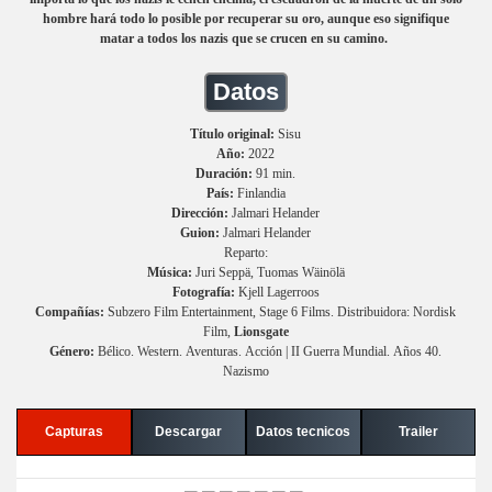
hombre hará todo lo posible por recuperar su oro, aunque eso signifique
matar a todos los nazis que se crucen en su camino.
Datos
Título original:
Sisu
Año:
2022
Duración:
91 min.
País:
Finlandia
Dirección:
Jalmari Helander
Guion:
Jalmari Helander
Reparto:
Música:
Juri Seppä, Tuomas Wäinölä
Fotografía:
Kjell Lagerroos
Compañías:
Subzero Film Entertainment, Stage 6 Films. Distribuidora: Nordisk
Film,
Lionsgate
Género:
Bélico. Western. Aventuras. Acción | II Guerra Mundial. Años 40.
Nazismo
Capturas
Descargar
Datos tecnicos
Trailer