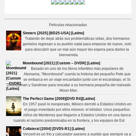
Peliculas relacionadas
Sinners [2025] [BD25-USA] [Latino]
Tratando de dejar atrás sus problemáticas vidas, dos hermanos
gemelos regresan a su pueblo natal para empezar de nuevo, solo
para descubrir que un mal aún mayor les espera para darles la
bienvenida.
Moonbound [2021] [Custom – DVDR] [Latino]
Basado en uno de los libros infantiles más populares de
Alemania, "Moonbound" cuenta la historia del pequeño Pete que
se embarca en un viaje encantador junto con el escarabajo, el Sr.
Zoomzeman y Sandman para rescatar a su hermana pequeña del malvado
Moon Man.
The Perfect Game [2009][DVD R4][Latino]
En 1957 pasó lo inesperado, México derrotó a Estados Unidos en
el juego inventado por ellos mismos: el béisbol. Unos pequeños
niños de Monterrey que llegaron a Estados Unidos en una época
cuando el racismo predominaba en la frontera, y los equipos de Est
Collateral [2004] [DVD5-R1] [Latino]
Vincent es un frío y calculador asesino a sueldo que siempre va a