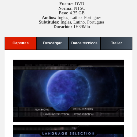
Fuente:
DVD
Norma:
NTSC
Peso:
4.35 GB
Audios:
Ingles, Latino, Portugues
Subtitulos:
Ingles, Latino, Portugues
Duración: 1
H39Min
Capturas
Descargar
Datos tecnicos
Trailer