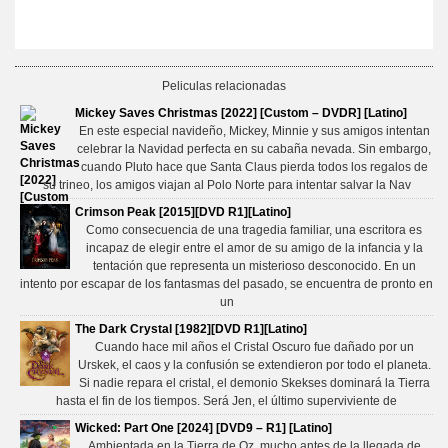
Peliculas relacionadas
Mickey Saves Christmas [2022] [Custom – DVDR] [Latino]
En este especial navideño, Mickey, Minnie y sus amigos intentan
celebrar la Navidad perfecta en su cabaña nevada. Sin embargo,
cuando Pluto hace que Santa Claus pierda todos los regalos de
su trineo, los amigos viajan al Polo Norte para intentar salvar la Nav
Crimson Peak [2015][DVD R1][Latino]
Como consecuencia de una tragedia familiar, una escritora es
incapaz de elegir entre el amor de su amigo de la infancia y la
tentación que representa un misterioso desconocido. En un
intento por escapar de los fantasmas del pasado, se encuentra de pronto en
un
The Dark Crystal [1982][DVD R1][Latino]
Cuando hace mil años el Cristal Oscuro fue dañado por un
Urskek, el caos y la confusión se extendieron por todo el planeta.
Si nadie repara el cristal, el demonio Skekses dominará la Tierra
hasta el fin de los tiempos. Será Jen, el último superviviente de
Wicked: Part One [2024] [DVD9 – R1] [Latino]
Ambientada en la Tierra de Oz, mucho antes de la llegada de