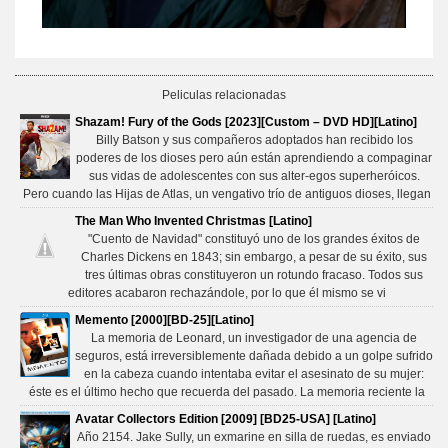
Peliculas relacionadas
Shazam! Fury of the Gods [2023][Custom – DVD HD][Latino]
Billy Batson y sus compañeros adoptados han recibido los
poderes de los dioses pero aún están aprendiendo a compaginar
sus vidas de adolescentes con sus alter-egos superheróicos.
Pero cuando las Hijas de Atlas, un vengativo trío de antiguos dioses, llegan
The Man Who Invented Christmas [Latino]
"Cuento de Navidad" constituyó uno de los grandes éxitos de
Charles Dickens en 1843; sin embargo, a pesar de su éxito, sus
tres últimas obras constituyeron un rotundo fracaso. Todos sus
editores acabaron rechazándole, por lo que él mismo se vi
Memento [2000][BD-25][Latino]
La memoria de Leonard, un investigador de una agencia de
seguros, está irreversiblemente dañada debido a un golpe sufrido
en la cabeza cuando intentaba evitar el asesinato de su mujer:
éste es el último hecho que recuerda del pasado. La memoria reciente la
Avatar Collectors Edition [2009] [BD25-USA] [Latino]
Año 2154. Jake Sully, un exmarine en silla de ruedas, es enviado