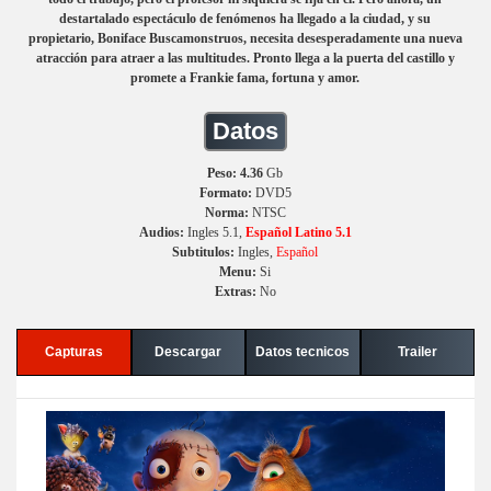
destartalado espectáculo de fenómenos ha llegado a la ciudad, y su
propietario, Boniface Buscamonstruos, necesita desesperadamente una nueva
atracción para atraer a las multitudes. Pronto llega a la puerta del castillo y
promete a Frankie fama, fortuna y amor.
Datos
Peso: 4.36
Gb
Formato:
DVD5
Norma:
NTSC
Audios:
Ingles 5.1,
Español Latino 5.1
Subtitulos:
Ingles,
Español
Menu:
Si
Extras:
No
Capturas
Descargar
Datos tecnicos
Trailer