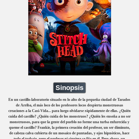
Sinopsis
En un castillo-laboratorio situado en lo alto de la pequeña ciudad de Tarados
de Arriba, el más loco de los profesores locos despierta monstruosas
creaciones a la Casi-Vida... para luego olvidarse rápidamente de ellas. ¿Quién
cuida del castillo? ¿Quién cuida de los monstruos? ¿Quién les enseña a no ser
monstruosos, para que la gente del pueblo no forme una turba enfurecida y
queme el castillo? Frankie, la primera creación del profesor, un ser diminuto,
de cabeza calva cubierta de un mosaico de puntadas, y ojos hipnóticos, hace
todo el trabajo, pero el profesor ni siquiera se fija en él. Pero ahora, un