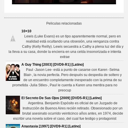
Peliculas relacionadas
10×10
Lewis (Luke Evans) es un tipo aparentemente normal, pero en
realidad está ocultando una obsesión, una venganza contra
Cathy (Kelly Reilly). Lewis secuestra a Cathy a plena luz del día y
la lleva a su casa, donde la encierra en una celda insonorizada e intenta
extrae
A Guy Thing [2003] [DVD9-R1] [Latino]
Paul -Jason Lee- está a punto de casarse con Karen -Selma
Blair-, la novia perfecta. Pero después su despedia de soltero y
de un encuentro completamente inesperado con la prima de su
prometida -Julia Stiles-, Paul le cuenta a Karen una mentira para no
preocup
El Secreto De Sus Ojos [2009] [DVD5-R1] [Latino]
Argentina. Benjamín Espósito es oficial de un Juzgado de
Instrucción de Buenos Aires recién retirado. Obsesionado por un
brutal asesinato ocurrido veinticinco años antes, en 1974, decide
escribir una novela sobre el caso, del cual fue testigo y protagonist
Anastasia [1997] [DVD9-R1] [Latino]