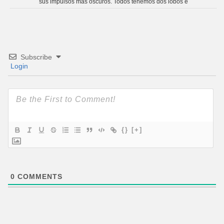
sus impulsos más oscuros. Todos tenemos dos lobos e
Subscribe
Login
{}
[+]
0
COMMENTS