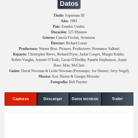
Datos
Titulo:
Superman III
Año:
1983
País:
Estados Unidos
Duración:
125 Minutos
Género:
Ciencia Ficcion, Aventuras
Director:
Richard Lester
Productora:
Warner Bros. Pictures. Productores: Hermanos Salkind
Reparto:
Christopher Reeve, Richard Pryor, Jackie Cooper, Margot Kidder,
Robert Vaughn, Annette O'Toole, Gavan O'Herlihy, Pamela Stephenson, Annie
Ross, Marc McClure
Guion:
David Newman & Leslie Newman (Personajes: Joe Shuster, Jerry Siegel)
Musica:
Ken Thorne & Giorgio Moroder
Fotografia:
Bob Paynter
Capturas
Descargar
Datos tecnicos
Trailer