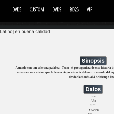
DVD5
CUSTOM
DVD9
BD25
VIP
Latino] en buena calidad
Sinopsis
Armado con tan solo una palabra –Tenet– el protagonista de esta historia d
entero en una misión que le lleva a viajar a través del oscuro mundo del es
desdoblará más allá del tiempo line
Datos
Tenet
Año
2020
Duración