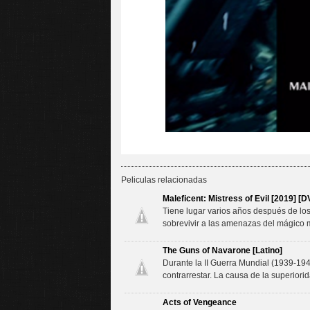
Peliculas relacionadas
Maleficent: Mistress of Evil [2019] [D
Tiene lugar varios años después de los 
sobrevivir a las amenazas del mágico 
The Guns of Navarone [Latino]
Durante la II Guerra Mundial (1939-19
contrarrestar. La causa de la superiori
Acts of Vengeance