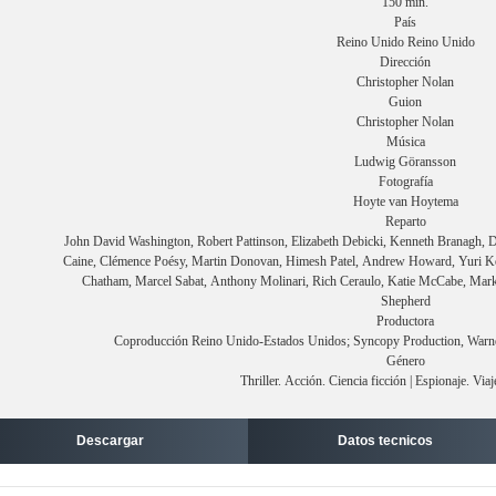
150 min.
País
Reino Unido Reino Unido
Dirección
Christopher Nolan
Guion
Christopher Nolan
Música
Ludwig Göransson
Fotografía
Hoyte van Hoytema
Reparto
John David Washington, Robert Pattinson, Elizabeth Debicki, Kenneth Branagh, 
Caine, Clémence Poésy, Martin Donovan, Himesh Patel, Andrew Howard, Yuri Ko
Chatham, Marcel Sabat, Anthony Molinari, Rich Ceraulo, Katie McCabe, Mark 
Shepherd
Productora
Coproducción Reino Unido-Estados Unidos; Syncopy Production, Warner
Género
Thriller. Acción. Ciencia ficción | Espionaje. Viaj
Descargar
Datos tecnicos