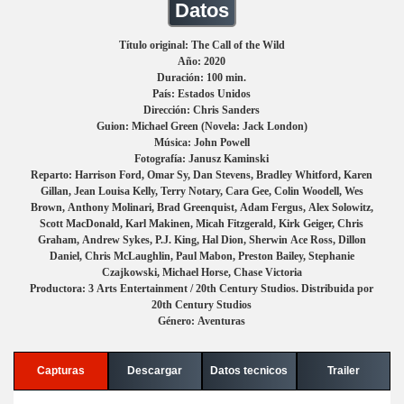
Datos
Título original: The Call of the Wild
Año: 2020
Duración: 100 min.
País: Estados Unidos
Dirección: Chris Sanders
Guion: Michael Green (Novela: Jack London)
Música: John Powell
Fotografía: Janusz Kaminski
Reparto: Harrison Ford, Omar Sy, Dan Stevens, Bradley Whitford, Karen
Gillan, Jean Louisa Kelly, Terry Notary, Cara Gee, Colin Woodell, Wes
Brown, Anthony Molinari, Brad Greenquist, Adam Fergus, Alex Solowitz,
Scott MacDonald, Karl Makinen, Micah Fitzgerald, Kirk Geiger, Chris
Graham, Andrew Sykes, P.J. King, Hal Dion, Sherwin Ace Ross, Dillon
Daniel, Chris McLaughlin, Paul Mabon, Preston Bailey, Stephanie
Czajkowski, Michael Horse, Chase Victoria
Productora: 3 Arts Entertainment / 20th Century Studios. Distribuida por
20th Century Studios
Género: Aventuras
Capturas
Descargar
Datos tecnicos
Trailer