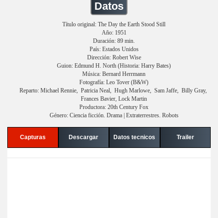
Datos
Título original: The Day the Earth Stood Still
Año: 1951
Duración: 89 min.
País: Estados Unidos
Dirección: Robert Wise
Guion: Edmund H. North (Historia: Harry Bates)
Música: Bernard Herrmann
Fotografía: Leo Tover (B&W)
Reparto: Michael Rennie, Patricia Neal, Hugh Marlowe, Sam Jaffe, Billy Gray,
Frances Bavier, Lock Martin
Productora: 20th Century Fox
Género: Ciencia ficción. Drama | Extraterrestres. Robots
Capturas
Descargar
Datos tecnicos
Trailer