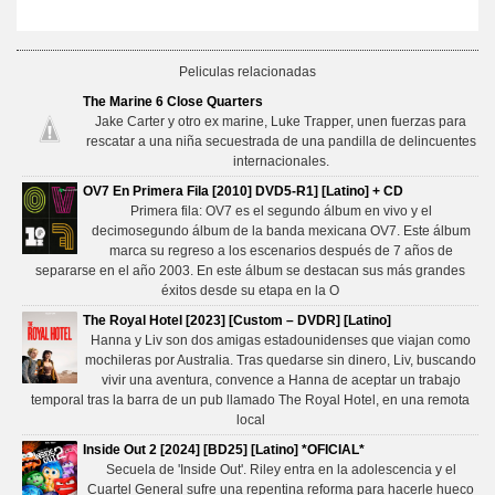
Peliculas relacionadas
The Marine 6 Close Quarters
Jake Carter y otro ex marine, Luke Trapper, unen fuerzas para
rescatar a una niña secuestrada de una pandilla de delincuentes
internacionales.
OV7 En Primera Fila [2010] DVD5-R1] [Latino] + CD
Primera fila: OV7 es el segundo álbum en vivo y el
decimosegundo álbum de la banda mexicana OV7. Este álbum
marca su regreso a los escenarios después de 7 años de
separarse en el año 2003. En este álbum se destacan sus más grandes
éxitos desde su etapa en la O
The Royal Hotel [2023] [Custom – DVDR] [Latino]
Hanna y Liv son dos amigas estadounidenses que viajan como
mochileras por Australia. Tras quedarse sin dinero, Liv, buscando
vivir una aventura, convence a Hanna de aceptar un trabajo
temporal tras la barra de un pub llamado The Royal Hotel, en una remota
local
Inside Out 2 [2024] [BD25] [Latino] *OFICIAL*
Secuela de 'Inside Out'. Riley entra en la adolescencia y el
Cuartel General sufre una repentina reforma para hacerle hueco