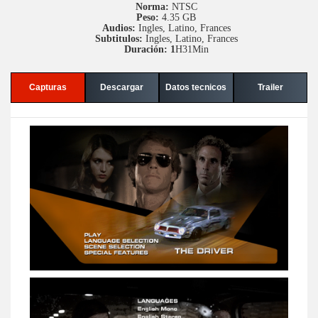
Norma:
NTSC
Peso:
4.35 GB
Audios:
Ingles, Latino, Frances
Subtitulos:
Ingles, Latino, Frances
Duración: 1
H31Min
Capturas
Descargar
Datos tecnicos
Trailer