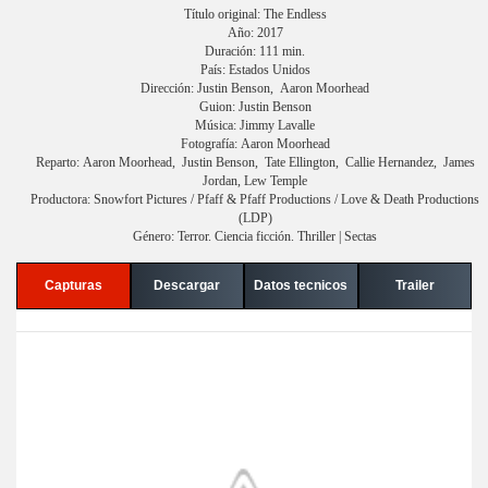
Título original: The Endless
Año: 2017
Duración: 111 min.
País: Estados Unidos
Dirección: Justin Benson, Aaron Moorhead
Guion: Justin Benson
Música: Jimmy Lavalle
Fotografía: Aaron Moorhead
Reparto: Aaron Moorhead, Justin Benson, Tate Ellington, Callie Hernandez, James
Jordan, Lew Temple
Productora: Snowfort Pictures / Pfaff & Pfaff Productions / Love & Death Productions
(LDP)
Género: Terror. Ciencia ficción. Thriller | Sectas
Capturas
Descargar
Datos tecnicos
Trailer