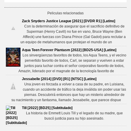
Peliculas relacionadas
Zack Snyders Justice League [2021] [DVDR R1] [Latino]
Con la determinación de asegurar que el sacrificio definitivo de
Superman (Henry Cavill) no fue en vano, Bruce Wayne (Ben
Affleck) une fuerzas con Diana Prince (Gal Gadot) para reclutar a
un equipo de metahumanos que protejan el mundo de un
Aqua Teen Forever Plantasm [2022] [BD25-USA] [Latino]
Los sinvergüenzas favoritos de todos, los Aqua Teens, y el vecino
pervertido favorito de todos, Carl, se separan y vuelven a estar
juntos para luchar contra el señor corporativo favorito de todos,
Amazin, liderado por el magnate de la tecnología favorito de
Jessabelle [2014] [DVD] [R1] [NTSC] [Latino]
Una joven es forzada a volver a casa de su padre, en Luisiana,
cuando un accidente de tráfico la deja inválida sin poder usar las
piernas. Descubrirá entonces que hay un misterio alrededor de
su nacimiento y un fantasma, llamado Jessabelle, que parece dispue
Till [2022] [BD25] [Subtitulado]
La historia de Emmett Louis Till y el legado de su madre, que
buscó justicia para su hijo asesinado.