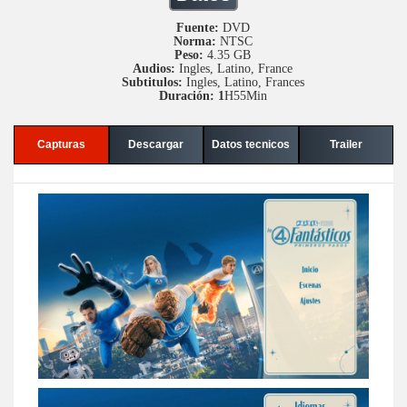
Fuente:
DVD
Norma:
NTSC
Peso:
4.35 GB
Audios:
Ingles, Latino, France
Subtitulos:
Ingles, Latino, Frances
Duración: 1
H55Min
Capturas
Descargar
Datos tecnicos
Trailer