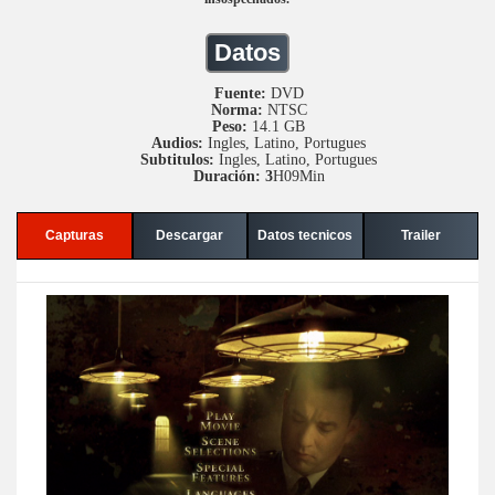
Datos
Fuente:
DVD
Norma:
NTSC
Peso:
14.1 GB
Audios:
Ingles, Latino, Portugues
Subtitulos:
Ingles, Latino, Portugues
Duración: 3
H09Min
Capturas
Descargar
Datos tecnicos
Trailer