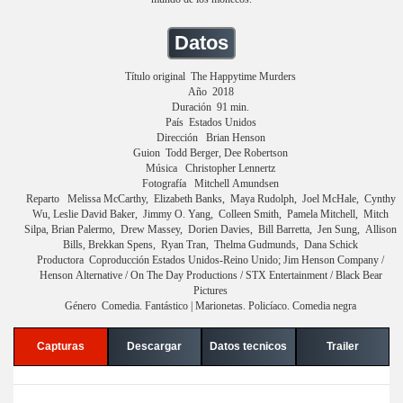
Datos
Título original The Happytime Murders
Año 2018
Duración 91 min.
País Estados Unidos
Dirección Brian Henson
Guion Todd Berger, Dee Robertson
Música Christopher Lennertz
Fotografía Mitchell Amundsen
Reparto Melissa McCarthy, Elizabeth Banks, Maya Rudolph, Joel McHale, Cynthy
Wu, Leslie David Baker, Jimmy O. Yang, Colleen Smith, Pamela Mitchell, Mitch
Silpa, Brian Palermo, Drew Massey, Dorien Davies, Bill Barretta, Jen Sung, Allison
Bills, Brekkan Spens, Ryan Tran, Thelma Gudmunds, Dana Schick
Productora Coproducción Estados Unidos-Reino Unido; Jim Henson Company /
Henson Alternative / On The Day Productions / STX Entertainment / Black Bear
Pictures
Género Comedia. Fantástico | Marionetas. Policíaco. Comedia negra
Capturas
Descargar
Datos tecnicos
Trailer