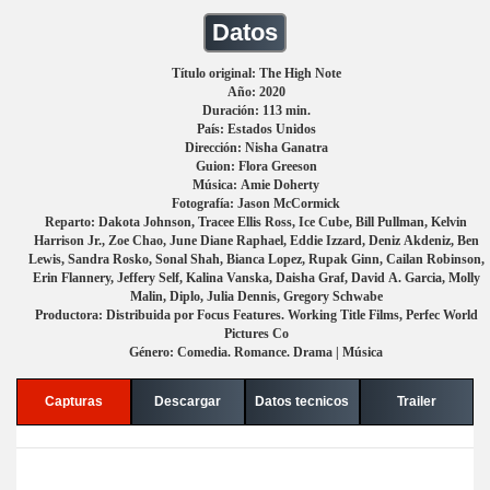
Datos
Título original: The High Note
Año: 2020
Duración: 113 min.
País: Estados Unidos
Dirección: Nisha Ganatra
Guion: Flora Greeson
Música: Amie Doherty
Fotografía: Jason McCormick
Reparto: Dakota Johnson, Tracee Ellis Ross, Ice Cube, Bill Pullman, Kelvin
Harrison Jr., Zoe Chao, June Diane Raphael, Eddie Izzard, Deniz Akdeniz, Ben
Lewis, Sandra Rosko, Sonal Shah, Bianca Lopez, Rupak Ginn, Cailan Robinson,
Erin Flannery, Jeffery Self, Kalina Vanska, Daisha Graf, David A. Garcia, Molly
Malin, Diplo, Julia Dennis, Gregory Schwabe
Productora: Distribuida por Focus Features. Working Title Films, Perfec World
Pictures Co
Género: Comedia. Romance. Drama | Música
Capturas
Descargar
Datos tecnicos
Trailer