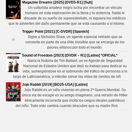
Magazine Dreams [2025] [DVD5-R1] [Sub]
Un culturista amateur negro lucha por encontrar un vínculo
humano en esta exploración de la fama y la violencia. Nada le
disuade de su sueño de superestrellato, ni siquiera los médicos
que le advierten del daño permanente que se está causando a sí mismo.
Trigger Point [2021] [C-DVDR] [Spanish]
Sigue a Nicholas Shaw, un agente especial retirado que se
convierte en parte de una élite invisible que se encarga de los
peores villanos por todo el mundo.
Sound of Freedom [2023] [DVDR – R1] [Latino] *OFICIAL*
Narra la historia de Tim Ballard, un ex Agente de Seguridad
Nacional de Estados Unidos que dejó su trabajo para dedicar su
vida, sumergiéndose en el submundo del tráfico de personas a lo
largo de Latinoamérica, a intentar salvar las vidas de cientos de niñ
Jojo Rabbit [2019] [BD25-USA] [Latino]
Jojo Rabbit es un niño viviendo en plena 2ª Guerra Mundial. Su
única vía de escape es su amigo imaginario, una versión de Hitler
étnicamente incorrecta que incita los ciegos ideales patrióticos
del niño. Todo esto cambia cuando descubre que su madre Ros