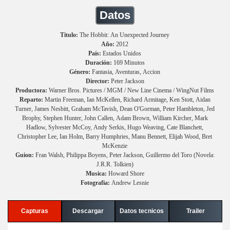
Datos
Titulo:
The Hobbit: An Unexpected Journey
Año:
2012
País:
Estados Unidos
Duración:
169 Minutos
Género:
Fantasia, Aventuras, Accion
Director:
Peter Jackson
Productora:
Warner Bros. Pictures / MGM / New Line Cinema / WingNut Films
Reparto:
Martin Freeman, Ian McKellen, Richard Armitage, Ken Stott, Aidan
Turner, James Nesbitt, Graham McTavish, Dean O'Gorman, Peter Hambleton, Jed
Brophy, Stephen Hunter, John Callen, Adam Brown, William Kircher, Mark
Hadlow, Sylvester McCoy, Andy Serkis, Hugo Weaving, Cate Blanchett,
Christopher Lee, Ian Holm, Barry Humphries, Manu Bennett, Elijah Wood, Bret
McKenzie
Guion:
Fran Walsh, Philippa Boyens, Peter Jackson, Guillermo del Toro (Novela:
J.R.R. Tolkien)
Musica:
Howard Shore
Fotografia:
Andrew Lesnie
Capturas
Descargar
Datos tecnicos
Trailer