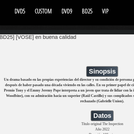
DVD5
CUSTOM
DVD9
BD25
VIP
[BD25] [VOSE] en buena calidad
Sinopsis
Un drama basado en las propias experiencias del director y su condición de persona 
después de haber pasado una década viviendo en las calles. En su primer papel de c
Premio Tony y el Emmy Jeremy Pope interpreta a un joven que trata de lidiar con la
Woodbine), con su admiración hacia un superior (Raúl Castillo) y sus complicados 
rechazado (Gabrielle Union).
Datos
Título original The Inspection
Año 2022