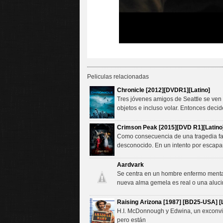
Peliculas relacionadas
Chronicle [2012][DVDR1][Latino]
Tres jóvenes amigos de Seattle se ven
objetos e incluso volar. Entonces decid
Crimson Peak [2015][DVD R1][Latino
Como consecuencia de una tragedia famil
desconocido. En un intento por escapa
Aardvark
Se centra en un hombre enfermo mental,
nueva alma gemela es real o una aluci
Raising Arizona [1987] [BD25-USA] [L
H.I. McDonnough y Edwina, un exconvict
pero están