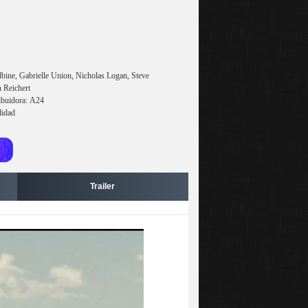
ne, Gabrielle Union, Nicholas Logan, Steve
 Reichert
ibuidora: A24
lidad
Trailer