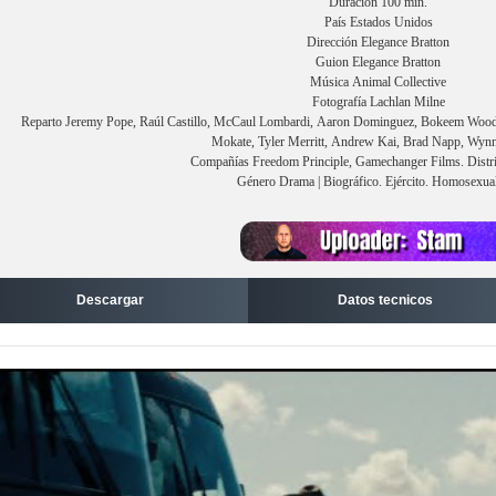
Duración 100 min.
País Estados Unidos
Dirección Elegance Bratton
Guion Elegance Bratton
Música Animal Collective
Fotografía Lachlan Milne
Reparto Jeremy Pope, Raúl Castillo, McCaul Lombardi, Aaron Dominguez, Bokeem Woodbi
Mokate, Tyler Merritt, Andrew Kai, Brad Napp, Wynn
Compañías Freedom Principle, Gamechanger Films. Distr
Género Drama | Biográfico. Ejército. Homosexua
Descargar
Datos tecnicos