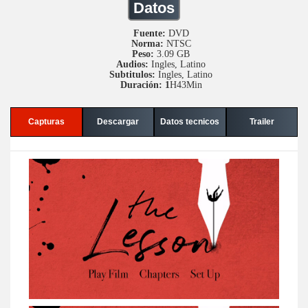
Datos
Fuente:
DVD
Norma:
NTSC
Peso:
3.09 GB
Audios:
Ingles, Latino
Subtitulos:
Ingles, Latino
Duración: 1
H43Min
Capturas
Descargar
Datos tecnicos
Trailer