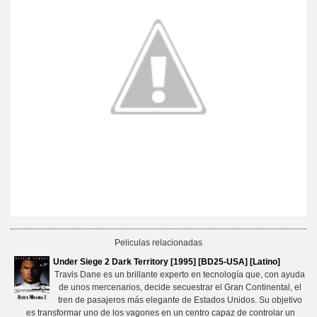
Peliculas relacionadas
Under Siege 2 Dark Territory [1995] [BD25-USA] [Latino]
Travis Dane es un brillante experto en tecnología que, con ayuda
de unos mercenarios, decide secuestrar el Gran Continental, el
tren de pasajeros más elegante de Estados Unidos. Su objetivo
es transformar uno de los vagones en un centro capaz de controlar un