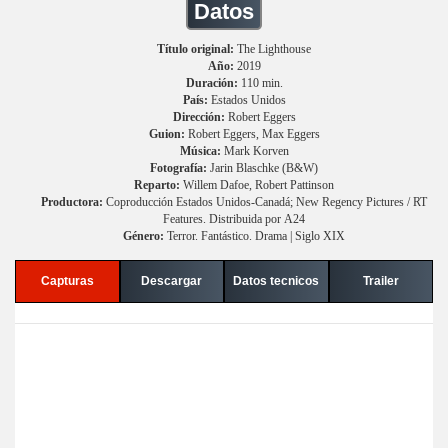
Datos
Título original:
The Lighthouse
Año:
2019
Duración:
110 min.
País:
Estados Unidos
Dirección:
Robert Eggers
Guion:
Robert Eggers, Max Eggers
Música:
Mark Korven
Fotografía:
Jarin Blaschke (B&W)
Reparto:
Willem Dafoe, Robert Pattinson
Productora:
Coproducción Estados Unidos-Canadá; New Regency Pictures / RT
Features. Distribuida por A24
Género:
Terror. Fantástico. Drama | Siglo XIX
Capturas
Descargar
Datos tecnicos
Trailer