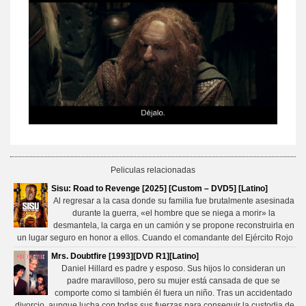
Peliculas relacionadas
Sisu: Road to Revenge [2025] [Custom – DVD5] [Latino]
Al regresar a la casa donde su familia fue brutalmente asesinada
durante la guerra, «el hombre que se niega a morir» la
desmantela, la carga en un camión y se propone reconstruirla en
un lugar seguro en honor a ellos. Cuando el comandante del Ejército Rojo
Mrs. Doubtfire [1993][DVD R1][Latino]
Daniel Hillard es padre y esposo. Sus hijos lo consideran un
padre maravilloso, pero su mujer está cansada de que se
comporte como si también él fuera un niño. Tras un accidentado
divorcio, aunque lucha con todas sus fuerzas para conseguir la custodia de