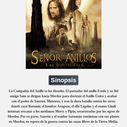
Sinopsis
La Compañía del Anillo se ha disuelto. El portador del anillo Frodo y su fiel
amigo Sam se dirigen hacia Mordor para destruir el Anillo Único y acabar
con el poder de Sauron. Mientras, y tras la dura batalla contra los orcos
donde cayó Boromir, el hombre Aragorn, el elfo Legolas y el enano Gimli
intentan rescatar a los medianos Merry y Pipin, secuestrados por los ogros de
Mordor. Por su parte, Saurón y el traidor Sarumán continúan con sus planes
en Mordor, en espera de la guerra contra las razas libres de la Tierra Media.