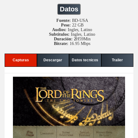
Datos
Fuente:
BD-USA
Peso:
22 GB
Audios:
Ingles, Latino
Subtitulos:
Ingles, Latino
Duración: 2
H59Min
Bitrate:
16.95 Mbps
Capturas
Descargar
Datos tecnicos
Trailer