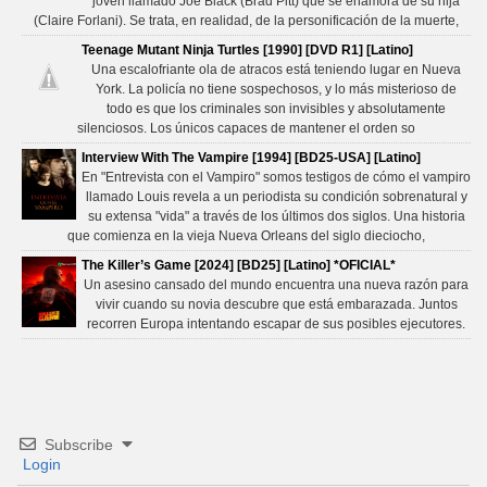
joven llamado Joe Black (Brad Pitt) que se enamora de su hija
(Claire Forlani). Se trata, en realidad, de la personificación de la muerte,
Teenage Mutant Ninja Turtles [1990] [DVD R1] [Latino]
Una escalofriante ola de atracos está teniendo lugar en Nueva
York. La policía no tiene sospechosos, y lo más misterioso de
todo es que los criminales son invisibles y absolutamente
silenciosos. Los únicos capaces de mantener el orden so
Interview With The Vampire [1994] [BD25-USA] [Latino]
En "Entrevista con el Vampiro" somos testigos de cómo el vampiro
llamado Louis revela a un periodista su condición sobrenatural y
su extensa "vida" a través de los últimos dos siglos. Una historia
que comienza en la vieja Nueva Orleans del siglo dieciocho,
The Killer’s Game [2024] [BD25] [Latino] *OFICIAL*
Un asesino cansado del mundo encuentra una nueva razón para
vivir cuando su novia descubre que está embarazada. Juntos
recorren Europa intentando escapar de sus posibles ejecutores.
Subscribe
Login