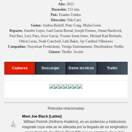
Año:
2023
Duración:
115 min.
País:
Estados Unidos
Dirección:
Niki Caro
Guion:
Andrea Berloff, Peter Craig, Misha Green
Reparto:
Jennifer Lopez, Gael García Bernal, Joseph Fiennes, Omari Hardwick,
Paul Raci, Lucy Paez, Jesse Garcia, Yvonne Senat Jones, Michael Karl Richards,
Olivia Lucas, Noah Crawford, Link Baker, Jay Cardinal Villeneuve
Compañías:
Nuyorican Productions, Vertigo Entertainment. Distribuidora: Netflix
Género:
Thriller. Acción
Capturas
Descargar
Datos tecnicos
Trailer
Peliculas relacionadas
Meet Joe Black [Latino]
William Parrish (Anthony Hopkins), es un poderoso y meticuloso
magnate cuya vida se ve alterada por la llegada de un enigmático