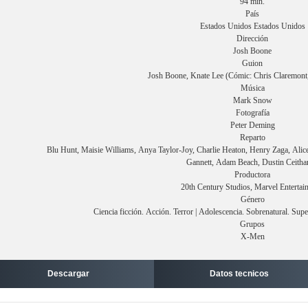
94 min.
País
Estados Unidos Estados Unidos
Dirección
Josh Boone
Guion
Josh Boone, Knate Lee (Cómic: Chris Claremon
Música
Mark Snow
Fotografía
Peter Deming
Reparto
Blu Hunt, Maisie Williams, Anya Taylor-Joy, Charlie Heaton, Henry Zaga, Al
Gannett, Adam Beach, Dustin Ceitha
Productora
20th Century Studios, Marvel Entertai
Género
Ciencia ficción. Acción. Terror | Adolescencia. Sobrenatural. Su
Grupos
X-Men
Descargar
Datos tecnicos