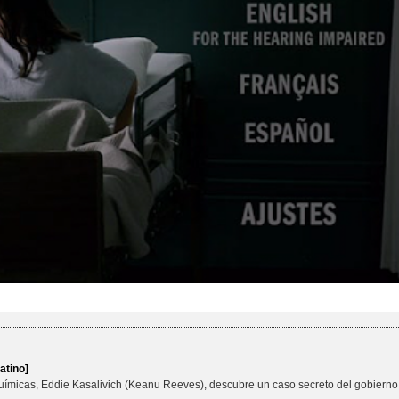
atino]
químicas, Eddie Kasalivich (Keanu Reeves), descubre un caso secreto del gobierno 