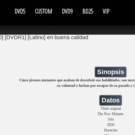
DVD5
CUSTOM
DVD9
BD25
VIP
] [DVDR1] [Latino] en buena calidad
Sinopsis
Cinco jóvenes mutantes que acaban de descubrir sus habilidades, son encer
su voluntad y luchan por escapar de su pasado y s
Datos
Título original
The New Mutants
Año
2020
Duración