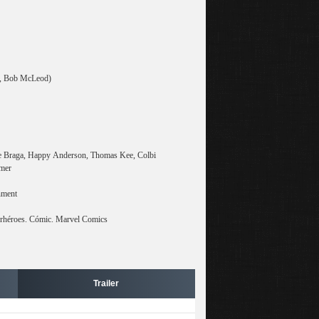
t, Bob McLeod)
ice Braga, Happy Anderson, Thomas Kee, Colbi
mer
nment
perhéroes. Cómic. Marvel Comics
Trailer