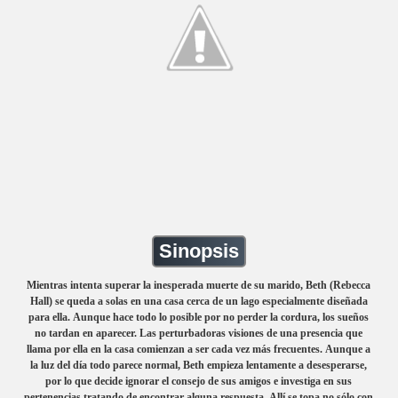
Sinopsis
Mientras intenta superar la inesperada muerte de su marido, Beth (Rebecca
Hall) se queda a solas en una casa cerca de un lago especialmente diseñada
para ella. Aunque hace todo lo posible por no perder la cordura, los sueños
no tardan en aparecer. Las perturbadoras visiones de una presencia que
llama por ella en la casa comienzan a ser cada vez más frecuentes. Aunque a
la luz del día todo parece normal, Beth empieza lentamente a desesperarse,
por lo que decide ignorar el consejo de sus amigos e investiga en sus
pertenencias tratando de encontrar alguna respuesta. Allí se topa no sólo con