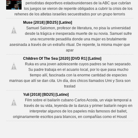
periodistas deportivos estadounidenses de la ABC que cubrían
los juegos se vieron de repente obligados a cubrir la crisis de los
rehenes de los atletas israelíes secuestrados por un grupo terroris
Muse [2018] [BD25] [Latino]
Samuel Salomon, profesor de literatura, no pisa la universidad
desde la trágica e inesperada muerte de su novia. Samuel sufre
una recurrente pesadilla donde una mujer es brutalmente
asesinada a través de un extraño ritual. De repente, la misma mujer que
apar
Children Of The Sea [2020] [DVD R1] [Latino]
Ruka es una joven adolescente cuyos padres se han separado.
Su padre trabaja en el acuario local, por lo que pasa mucho
tiempo allí, fascinada con la enorme cantidad de especies
marinas que allí se dan cita. Un día, dos chicos llamados Umi y Sora son
traslad
Yuli [2018] [BD25] [Latino]
Film sobre el bailarín cubano Carlos Acosta, un viaje temporal a
través de su vida, leyenda de la danza y primer bailarín negro en
interpretar algunos de los papeles más famosos del ballet,
originariamente escritos para blancos, en compañías como el Houst