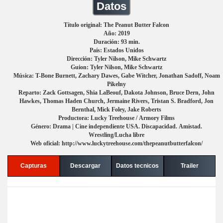
Datos
Título original: The Peanut Butter Falcon
Año: 2019
Duración: 93 min.
País: Estados Unidos
Dirección: Tyler Nilson, Mike Schwartz
Guion: Tyler Nilson, Mike Schwartz
Música: T-Bone Burnett, Zachary Dawes, Gabe Witcher, Jonathan Sadoff, Noam
Pikelny
Reparto: Zack Gottsagen, Shia LaBeouf, Dakota Johnson, Bruce Dern, John
Hawkes, Thomas Haden Church, Jermaine Rivers, Tristan S. Bradford, Jon
Bernthal, Mick Foley, Jake Roberts
Productora: Lucky Treehouse / Armory Films
Género: Drama | Cine independiente USA. Discapacidad. Amistad.
Wrestling/Lucha libre
Web oficial: http://www.luckytreehouse.com/thepeanutbutterfalcon/
Capturas
Descargar
Datos tecnicos
Trailer