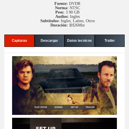
Fuente:
DVDR
Norma:
NTSC
Peso:
3.90 GB
Audios:
Ingles
Subtitulos:
Ingles, Latino, Otros
Duración: 1
H26Min
Capturas
Descargar
Datos tecnicos
Trailer