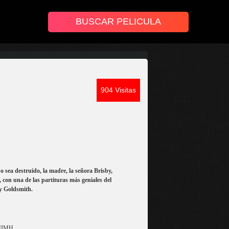
904 Visitas
 sea destruido, la madre, la señora Brisby,
 con una de las partituras más geniales del
y Goldsmith.
f NIMH