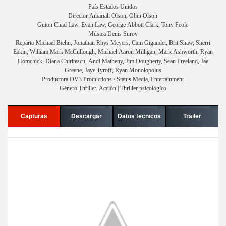
País Estados Unidos
Director Amariah Olson, Obin Olson
Guion Chad Law, Evan Law, George Abbott Clark, Tony Feole
Música Denis Surov
Reparto Michael Biehn, Jonathan Rhys Meyers, Cam Gigandet, Brit Shaw, Sherri
Eakin, William Mark McCullough, Michael Aaron Milligan, Mark Ashworth, Ryan
Homchick, Diana Chiritescu, Andi Matheny, Jim Dougherty, Sean Freeland, Jae
Greene, Jaye Tyroff, Ryan Monolopolus
Productora DV3 Productions / Status Media, Entertainment
Género Thriller. Acción | Thriller psicológico
Capturas
Descargar
Datos tecnicos
Trailer