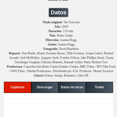
Datos
Título original:
The Souvenir
Año:
2019
Duración:
119 min.
País:
Reino Unido
Dirección;
Joanna Hogg
Guion:
Joanna Hogg
Fotografía:
David Raedeker
Reparto:
Tom Burke, Honor Swinton Byrne, Tilda Swinton, Ariane Labed, Richard
Ayoade, Jack McMullen, Jaygann Ayeh, Frankie Wilson, Jake Phillips Head, Chyna
Terrelonge-Vaughan, Fabrizio Matteini, Hannah Ashby Ward, Richard Tree
Productora:
Coproducción Reino Unido-Estados Unidos; BBC Films / BFI Film Fund
/ JWH Films / Sikelia Productions. Distribuida por A24. Productor: Martin Scorsese
Género
Drama. Intriga. Romance | Años 80
Capturas
Descargar
Datos tecnicos
Trailer