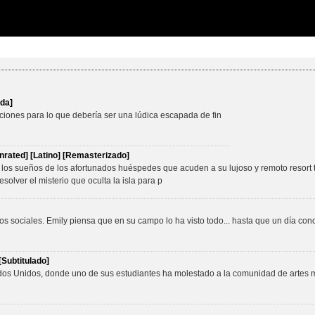
ada]
iones para lo que debería ser una lúdica escapada de fin
rated] [Latino] [Remasterizado]
 los sueños de los afortunados huéspedes que acuden a su lujoso y remoto resort t
esolver el misterio que oculta la isla para p
os sociales. Emily piensa que en su campo lo ha visto todo... hasta que un día con
[Subtitulado]
dos Unidos, donde uno de sus estudiantes ha molestado a la comunidad de artes m