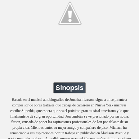
Sinopsis
Basada en el musical autobiográfico de Jonathan Larson, sigue a un aspirante a
compositor de obras teatrales que trabaja de camarero en Nueva York mientras
escribe Superbia, que espera que sea el próximo gran musical americano y lo que
finalmente le dé su gran oportunidad. Jon también se ve presionado por su novia,
Susan, cansada de poner las aspiraciones profesionales de Jon por delante de su
propia vida. Mientras tanto, su mejor amigo y compañero de piso, Michael, ha
renunciado a sus aspiraciones por un trabajo en publicidad en Madison Avenue y
está a punto de mudarse. A medida que se acerca el 30 cumpleaños de Jon, se siente