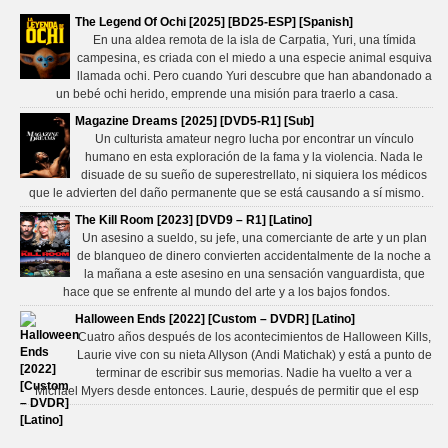
The Legend Of Ochi [2025] [BD25-ESP] [Spanish]
En una aldea remota de la isla de Carpatia, Yuri, una tímida
campesina, es criada con el miedo a una especie animal esquiva
llamada ochi. Pero cuando Yuri descubre que han abandonado a
un bebé ochi herido, emprende una misión para traerlo a casa.
Magazine Dreams [2025] [DVD5-R1] [Sub]
Un culturista amateur negro lucha por encontrar un vínculo
humano en esta exploración de la fama y la violencia. Nada le
disuade de su sueño de superestrellato, ni siquiera los médicos
que le advierten del daño permanente que se está causando a sí mismo.
The Kill Room [2023] [DVD9 – R1] [Latino]
Un asesino a sueldo, su jefe, una comerciante de arte y un plan
de blanqueo de dinero convierten accidentalmente de la noche a
la mañana a este asesino en una sensación vanguardista, que
hace que se enfrente al mundo del arte y a los bajos fondos.
Halloween Ends [2022] [Custom – DVDR] [Latino]
Cuatro años después de los acontecimientos de Halloween Kills,
Laurie vive con su nieta Allyson (Andi Matichak) y está a punto de
terminar de escribir sus memorias. Nadie ha vuelto a ver a
Michael Myers desde entonces. Laurie, después de permitir que el esp