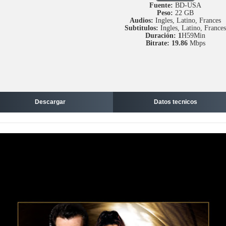
Fuente:
BD-USA
Peso:
22 GB
Audios:
Ingles, Latino, Frances
Subtitulos:
Ingles, Latino, Frances
Duración: 1
H59Min
Bitrate: 19.86
Mbps
Descargar
Datos tecnicos