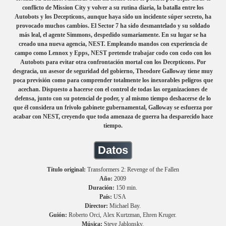
conflicto de Mission City y volver a su rutina diaria, la batalla entre los
Autobots y los Decepticons, aunque haya sido un incidente súper secreto, ha
provocado muchos cambios. El Sector 7 ha sido desmantelado y su soldado
más leal, el agente Simmons, despedido sumariamente. En su lugar se ha
creado una nueva agencia, NEST. Empleando mandos con experiencia de
campo como Lennox y Epps, NEST pretende trabajar codo con codo con los
Autobots para evitar otra confrontación mortal con los Decepticons. Por
desgracia, un asesor de seguridad del gobierno, Theodore Galloway tiene muy
poca previsión como para comprender totalmente los inexorables peligros que
acechan. Dispuesto a hacerse con el control de todas las organizaciones de
defensa, junto con su potencial de poder, y al mismo tiempo deshacerse de lo
que él considera un frívolo gabinete gubernamental, Galloway se esfuerza por
acabar con NEST, creyendo que toda amenaza de guerra ha desparecido hace
tiempo.
Datos
Título original:
Transformers 2: Revenge of the Fallen
Año:
2009
Duración:
150 min.
País:
USA
Director:
Michael Bay.
Guión:
Roberto Orci, Alex Kurtzman, Ehren Kruger.
Música:
Steve Jablonsky.